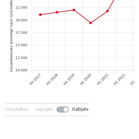
Gesamtumsatz bereinigt nach Geschäftsfeldern (in Mio. €)
22.500
20.000
17.500
15.000
12.500
10.000
H1 2018
H1 20
H1 2017
H1 2022
H1 2021
H1 2020
H1 2019
Umschalten:
Ganzjahr
Halbjahr