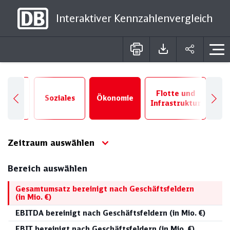
Interaktiver Kennzahlenvergleich
DE
EN
Ro
Flotte und
logie
Soziales
Ökonomie
Mat
Infrastruktur
Fer
Zeitraum auswählen
Bereich auswählen
Gesamtumsatz bereinigt nach Geschäftsfeldern
(in Mio. €)
EBITDA bereinigt nach Geschäftsfeldern (in Mio. €)
EBIT bereinigt nach Geschäftsfeldern (in Mio. €)